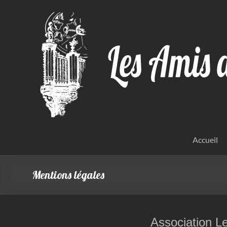
Aller
au
contenu
Accueil
Mentions légales
Association L